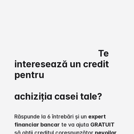
                                        Te 
interesează un credit 
pentru

achiziția casei tale?

Răspunde la 6 întrebări și un 
expert 
financiar bancar
 te va ajuta 
GRATUIT
să obții creditul corespunzător 
nevoilor 