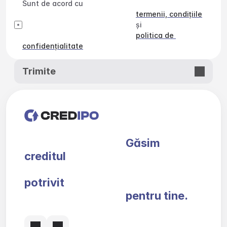
Sunt de acord cu

termenii, condițiile
                                                        și

politica de 
confidențialitate
Trimite
                                        Găsim 
creditul

potrivit

                                        pentru tine.
